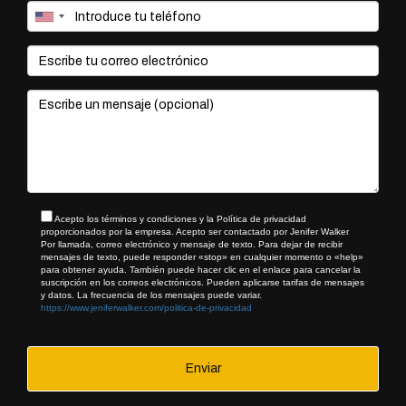
dónde empezar, únete gratis a mi comunidad
Internet en
Gotas
. Allí resolvemos dudas, compartimos ideas y te
ayudo a estructurar la tuya con el apoyo de la inteligencia
artificial.
👉
Haz clic aquí para unirte gratis a Internet en Gotas
Acepto los términos y condiciones y la Política de privacidad
proporcionados por la empresa. Acepto ser contactado por Jenifer Walker
Por llamada, correo electrónico y mensaje de texto. Para dejar de recibir
mensajes de texto, puede responder «stop» en cualquier momento o «help»
para obtener ayuda. También puede hacer clic en el enlace para cancelar la
suscripción en los correos electrónicos. Pueden aplicarse tarifas de mensajes
y datos. La frecuencia de los mensajes puede variar.
https://www.jeniferwalker.com/politica-de-privacidad
Enviar