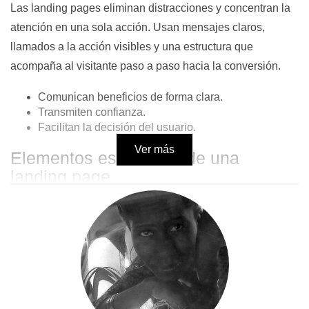
Las landing pages eliminan distracciones y concentran la
atención en una sola acción. Usan mensajes claros,
llamados a la acción visibles y una estructura que
acompaña al visitante paso a paso hacia la conversión.
Comunican beneficios de forma clara.
Transmiten confianza.
Facilitan la decisión del usuario.
Ver más
Elementos esenciales de una
landing page
Titular atractivo:
Captura la atención de inmediato.
Propuesta de valor clara:
¿Qué problema resuelves?
Diseño profesional:
Visualmente limpio, fácil de leer.
Pruebas sociales:
Testimonios o cifras que respalden
tu promesa.
CTA poderoso:
"Descarga tu guía", "Empieza ahora",
etc.