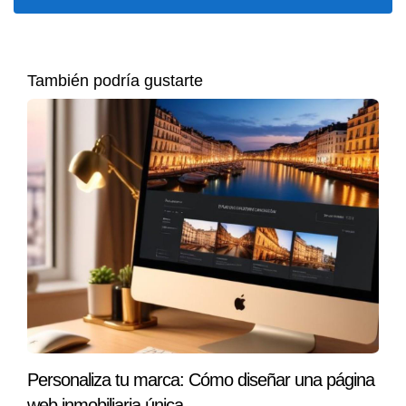
Solicita también un subtítulo, beneficios y CTA.
Une los textos generados y colócalos en una plantilla
web o herramienta como Notion, WordPress, Carrd o
Canva Sites.
También podría gustarte
Consejos útiles
Evita los bloques de texto largos. Usa listas y frases
breves.
No satures de imágenes o colores. Menos es más.
Optimiza tu CTA con verbos de acción.
Haz pruebas A/B con diferentes versiones para ver
qué funciona mejor.
"Tu landing page es la puerta de entrada a tu
mundo digital. Haz que cada palabra cuente."
Preguntas frecuentes (FAQs)
Personaliza tu marca: Cómo diseñar una página
¿Necesito saber programación para crear una
web inmobiliaria única